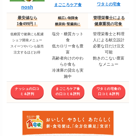
ワタミの宅食
まごころケア食
nosh
最安値なら
管理栄養士による
幅広い制限食
1食499円！
健康重視の宅食
糖尿病･腎臓病に
塩分・糖質カット
管理栄養士と料理
低糖質で健康にも配慮
食
人による献立設計
シェフ開発メニュー
低カロリー食も豊
必要な日だけ注文
スイーツやパンも販売
富
可能
注文するほどお得
高齢者向けのやわ
飽きのこない豊富
らか食も
なメニュー
冷凍庫の貸出も実
施中
ナッシュの口コ
まごころケア食
ワタミの宅食の
ミ＆評判
の口コミ＆評判
口コミ＆評判