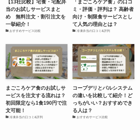
【13社比較】宅食・宅配弁
「まごころケア食」の口コ
当のお試しサービスまと
ミ・評価・評判は？ 高齢者
め 無料注文・割引注文を
向け・制限食サービスとし
一挙紹介！
て人気の理由とは？
おすすめサービス比較
冷凍弁当の口コミ&評判
まごころケア食のお試しサ
コープデリとパルシステム
ービスを注文する流れは？
の違いを比較して紹介！ど
初回限定なら1食190円で注
っちがいい？おすすめでき
文可能！
る人は？
冷凍弁当の口コミ&評判
おすすめサービス比較