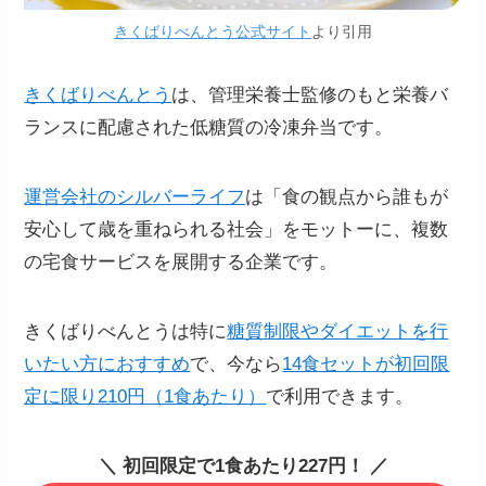
きくばりべんとう公式サイト
より引用
きくばりべんとう
は、管理栄養士監修のもと栄養バ
ランスに配慮された低糖質の冷凍弁当です。
運営会社のシルバーライフ
は「食の観点から誰もが
安心して歳を重ねられる社会」をモットーに、複数
の宅食サービスを展開する企業です。
きくばりべんとうは特に
糖質制限やダイエットを行
いたい方におすすめ
で、今なら
14食セットが初回限
定に限り210円（1食あたり）
で利用できます。
＼ 初回限定で1食あたり227円！ ／