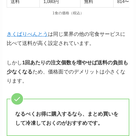
送料
1,080円
無料
814〜2,
1食の価格（税込）
きくばりべんとう
は同じ業界の他の宅食サービスに
比べて送料が高く設定されています。
しかし
1回あたりの注文個数を増やせば送料の負担も
少なくなる
ため、価格面でのデメリットは小さくな
ります。
なるべくお得に購入するなら、まとめ買いを
して冷凍しておくのがおすすめです。