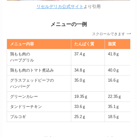
リセルデリカ公式サイト
より引用
メニューの一例
スクロールできます
メニュー内容
たんぱく質
脂質
鶏もも肉の
37.4ｇ
41.8ｇ
1
ハーブグリル
鶏もも肉のトマト煮込み
34.8ｇ
40.0ｇ
1
グラスフェッドビーフの
35.0ｇ
16.6ｇ
1
ハンバーグ
グリーンカレー
19.35ｇ
22.35ｇ
1
タンドリーチキン
33.6ｇ
35.1ｇ
1
プルコギ
25.2ｇ
18.5ｇ
2