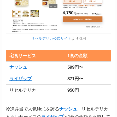
リセルデリカ公式サイト
より引用
宅食サービス
1食の金額
ナッシュ
599円〜
ライザップ
871円〜
リセルデリカ
950円
冷凍弁当で人気No.1を誇る
ナッシュ
、リセルデリカ
と近いサービスの
ライザップ
と1食の金額を比較して