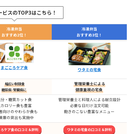
ービスのTOP3はこちら！
冷凍弁当
冷凍弁当
おすすめ2位！
おすすめ3位！
まごころケア食
ワタミの宅食
管理栄養士による
幅広い制限食
健康重視の宅食
糖尿病･腎臓病に
塩分・糖質カット食
管理栄養士と料理人による献立設計
低カロリー食も豊富
必要な日だけ注文可能
者向けのやわらか食も
飽きのこない豊富なメニュー
凍庫の貸出も実施中
ころケア食の口コミ＆評判
ワタミの宅食の口コミ＆評判