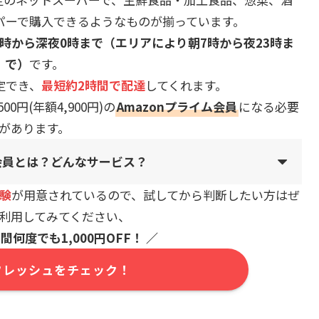
パーで購入できるようなものが揃っています。
8時から深夜0時まで（エリアにより朝7時から夜23時ま
で）
です。
定でき、
最短約2時間で配達
してくれます。
円(年額4,900円)の
Amazon
プライム
会員
になる必要
があります。
ム会員とは？どんなサービス？
体験
が用意されているので、試してから判断したい方はぜ
利用してみてください、
間何度でも1,000円OFF！ ／
nフレッシュをチェック！