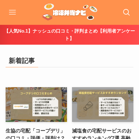
【人気No.1】ナッシュの口コミ・評判まとめ【利用者アンケー
ト】
新着記事
生協の宅配「コープデリ」
減塩食の宅配サービスのお
の口コミ・評価・評判は？
すすめランキング7選 高齢