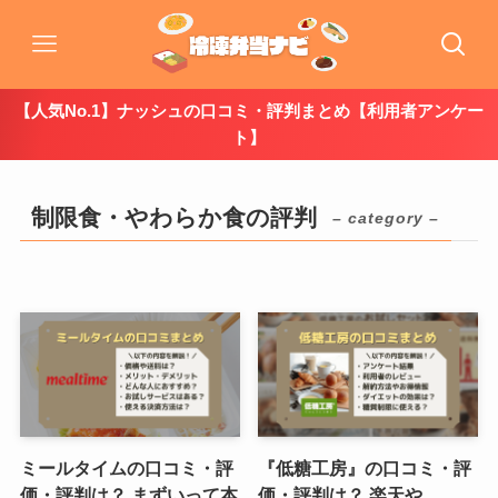
【人気No.1】ナッシュの口コミ・評判まとめ【利用者アンケー
ト】
制限食・やわらか食の評判
– category –
ミールタイムの口コミ・評
『低糖工房』の口コミ・評
価・評判は？ まずいって本
価・評判は？ 楽天や